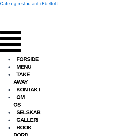
Gå
Menu
Cafe og restaurant i Ebeltoft
til
indholdet
FORSIDE
MENU
TAKE
AWAY
KONTAKT
OM
OS
SELSKAB
GALLERI
BOOK
BORD